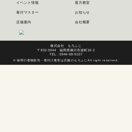
イベント情報
着方教室
着付マスター
お知らせ
店舗案内
会社概要
株式会社 もろふじ
〒832-0044 福岡県柳川市袋町16-2
TEL : 0944-88-9107
©
福岡の着物販売・着付け教室は呉服のもろふじ
All right reserved.