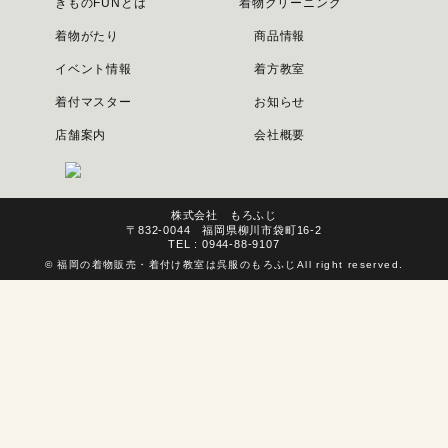
きものFUNとは
着物クリーニング
着物がたり
商品情報
イベント情報
着方教室
着付マスター
お知らせ
店舗案内
会社概要
株式会社 もろふじ
〒832-0044 福岡県柳川市袋町16-2
TEL : 0944-88-9107
©
福岡の着物販売・着付け教室は呉服のもろふじ
All right reserved.