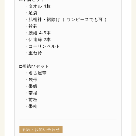
・タオル 4枚
・足袋
・肌襦袢・裾除け（ ワンピースでも可 ）
・衿芯
・腰紐 4-5本
・伊達締 2本
・コーリンベルト
・重ね衿
□帯結びセット
・名古屋帯
・袋帯
・帯締
・帯揚
・前板
・帯枕
予約・お問い合わせ