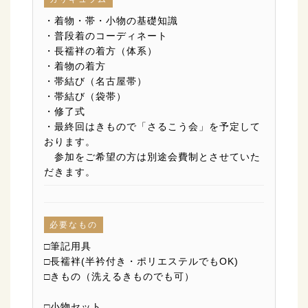
・着物・帯・小物の基礎知識
・普段着のコーディネート
・長襦袢の着方（体系）
・着物の着方
・帯結び（名古屋帯）
・帯結び（袋帯）
・修了式
・最終回はきもので「さるこう会」を予定して
おります。
参加をご希望の方は別途会費制とさせていた
だきます。
必要なもの
□筆記用具
□長襦袢(半衿付き・ポリエステルでもOK)
□きもの（洗えるきものでも可）
□小物セット