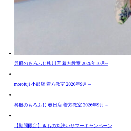
呉服のもろふじ柳川店 着方教室 2026年10月~
morofuji 小郡店 着方教室 2026年9月～
呉服のもろふじ 春日店 着方教室 2026年9月～
【期間限定】きもの丸洗いサマーキャンペーン