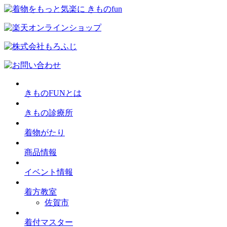
きものFUNとは
きもの診療所
着物がたり
商品情報
イベント情報
着方教室
佐賀市
着付マスター