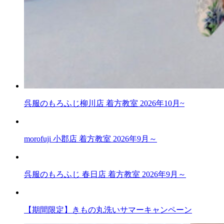
呉服のもろふじ柳川店 着方教室 2026年10月~
morofuji 小郡店 着方教室 2026年9月～
呉服のもろふじ 春日店 着方教室 2026年9月～
【期間限定】きもの丸洗いサマーキャンペーン