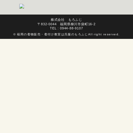
株式会社 もろふじ
〒832-0044 福岡県柳川市袋町16-2
TEL : 0944-88-9107
©
福岡の着物販売・着付け教室は呉服のもろふじ
All right reserved.