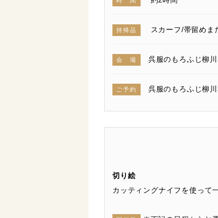
時 間
スカーフ/帯留めま
持帰品
呉服のもろふじ柳川本
会 場
呉服のもろふじ柳川本店（ 
ご予約
切り絵
カッティングナイフを使って