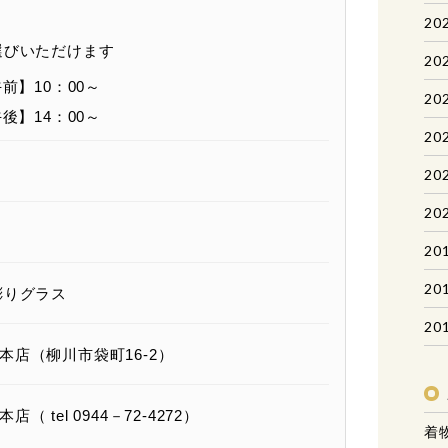
20
選びいただけます
20
前】10：00～
20
後】14：00～
20
20
20
20
20
りグラス
20
店（柳川市袋町16-2）
tel 0944－72-4272）
着