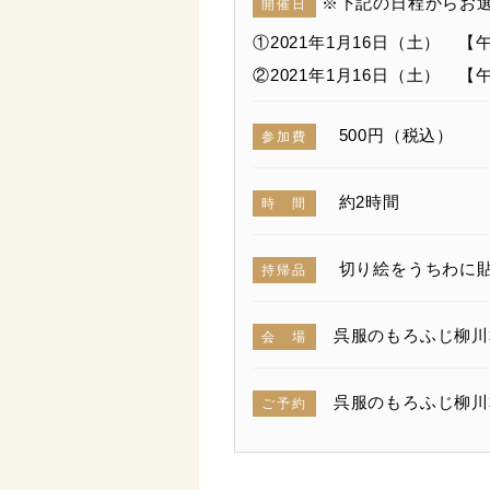
※下記の日程からお
開催日
①2021年1月16日（土） 【午
②2021年1月16日（土） 【午
500円（税込）
参加費
約2時間
時 間
切り絵をうちわに貼
持帰品
呉服のもろふじ柳川本
会 場
呉服のもろふじ柳川本店（ 
ご予約