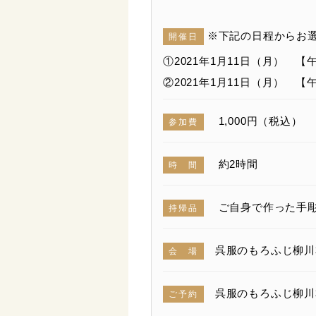
※下記の日程からお
開催日
①2021年1月11日（月） 【午
②2021年1月11日（月） 【午
1,000円（税込）
参加費
約2時間
時 間
ご自身で作った手彫
持帰品
呉服のもろふじ柳川本
会 場
呉服のもろふじ柳川本店（ 
ご予約