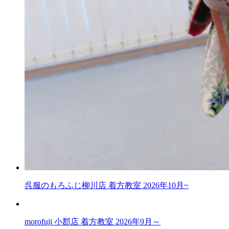
呉服のもろふじ柳川店 着方教室 2026年10月~
morofuji 小郡店 着方教室 2026年9月～