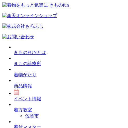
きものFUNとは
きもの診療所
着物がたり
商品情報
イベント情報
着方教室
佐賀市
着付マスター