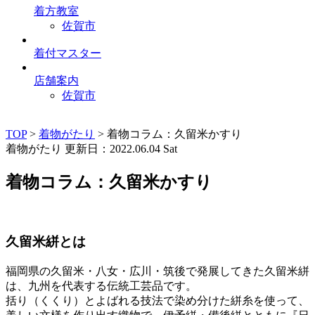
着方教室
佐賀市
着付マスター
店舗案内
佐賀市
TOP
>
着物がたり
>
着物コラム：久留米かすり
着物がたり
更新日：2022.06.04 Sat
着物コラム：久留米かすり
久留米絣とは
福岡県の久留米・八女・広川・筑後で発展してきた久留米絣
は、九州を代表する伝統工芸品です。
括り（くくり）とよばれる技法で染め分けた絣糸を使って、