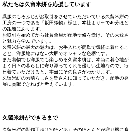
私たちは久留米絣を応援しています
呉服のもろふじがお取引をさせていただいている久留米絣の
工房の一つである『坂田織物』様は、本社より車で40分ほど
の距離にあります。
お取引を始めてから社員全員が産地研修を受け、その大変さ
と魅力を学んでいます。
久留米絣の最大の魅力は、お手入れが簡単で気軽に着れるこ
とと、洋服地にはない大胆でオシャレな色柄です。
また着物でも洋服でも楽しめる久留米絣は、本当に着心地が
よく日々の暮らしに寄り添ってくれる優しい生地なので、毎
日着ていただけると、本当にその良さがわかります。
久留米絣の素晴らしさを皆さんに知っていただき、産地の発
展に貢献できればと考えています。
久留米絣ができるまで
久留米絣の制作工程は30ほどありそのほとんどが織り機に糸