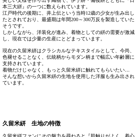
美しい文様を作り出す織物で、伊予絣・備後絣とともに『日
本三大絣』の一つに数えられています。
江戸時代の後期に、井上伝という当時12歳の少女が生み出し
たとされており、最盛期は年間200～300万反を製造していた
そうです。
しかしながら、洋装化が進み、着物としての絣の需要が激減
し、現在では少量の生産にとどまっています。
現在の久留米絣はクラシカルなテキスタイルとして、今尚、
色褪せることなく、伝統柄からモダン柄まで幅広い年齢層に
支持されています。
着物だけじゃなく、もっと久留米絣に触れてもらいたい…
そんな想いから久留米絣の生地を使用した洋服も生み出され
ています。
久留米絣 生地の特徴
久留米絣ファンにその魅力を尋ねると『肌触りがよく、着心