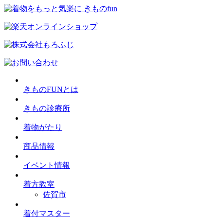
きものFUNとは
きもの診療所
着物がたり
商品情報
イベント情報
着方教室
佐賀市
着付マスター