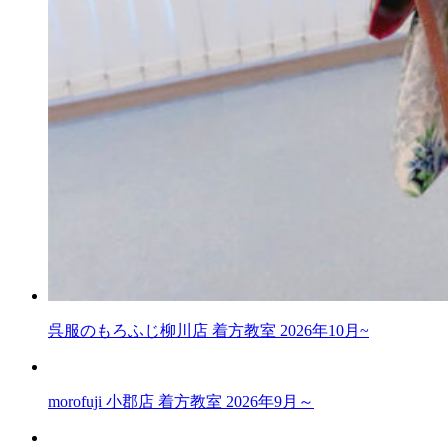
呉服のもろふじ柳川店 着方教室 2026年10月~
morofuji 小郡店 着方教室 2026年9月～