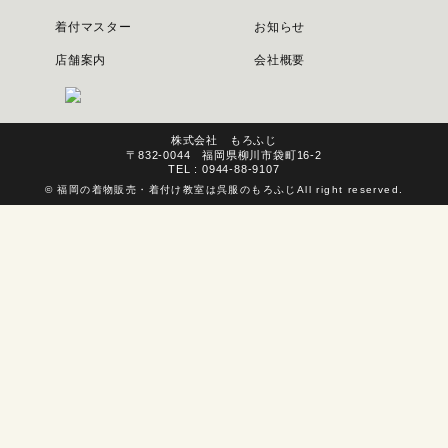
着付マスター
お知らせ
店舗案内
会社概要
株式会社 もろふじ
〒832-0044 福岡県柳川市袋町16-2
TEL : 0944-88-9107
©
福岡の着物販売・着付け教室は呉服のもろふじ
All right reserved.