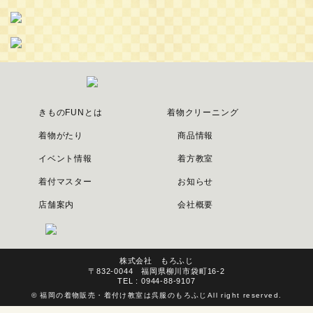
きものFUNとは
着物クリーニング
着物がたり
商品情報
イベント情報
着方教室
着付マスター
お知らせ
店舗案内
会社概要
株式会社 もろふじ
〒832-0044 福岡県柳川市袋町16-2
TEL : 0944-88-9107
©
福岡の着物販売・着付け教室は呉服のもろふじ
All right reserved.