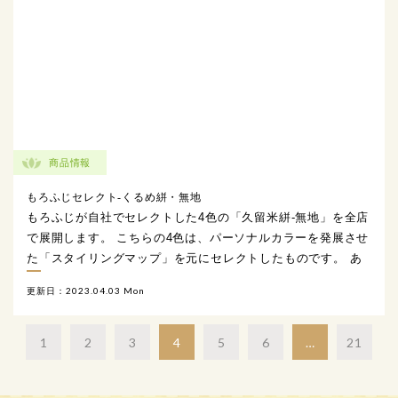
商品情報
もろふじセレクト-くるめ絣・無地
もろふじが自社でセレクトした4色の「久留米絣-無地」を全店
で展開します。 こちらの4色は、パーソナルカラーを発展させ
た「スタイリングマップ」を元にセレクトしたものです。 あ
なたの魅力を引き出すテイストを探してみませんか？ […]
更新日：2023.04.03 Mon
1
2
3
4
5
6
…
21